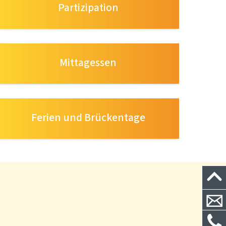
Partizipation
Mittagessen
Ferien und Brückentage