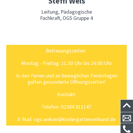
Steffi Weis
Leitung, Pädagogische
Fachkraft, OGS Gruppe 4
Betreuungszeiten:
Montag - Freitag: 11:30 Uhr bis 16:00 Uhr
In den Ferien und an beweglichen Ferientagen
gelten gesonderte Öffnungszeiten!
Kontakt:
Telefon: 02384 911147
E-Mail: ogs.welver@kindergartenverbund.de