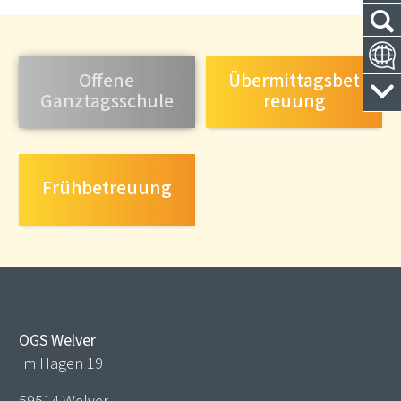
Offene
Übermittagsbet
Ganztagsschule
reuung
Frühbetreuung
OGS Welver
Im Hagen 19