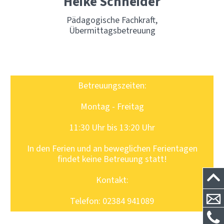
Heike Schneider
Pädagogische Fachkraft,
Übermittagsbetreuung
Betreuungszeiten:
Montag - Freitag
11:30 Uhr bis 13:20 Uhr
In den Ferien und an beweglichen Ferientagen
findet keine Betreuung statt!
Kontakt:
Telefon: 02384 941089