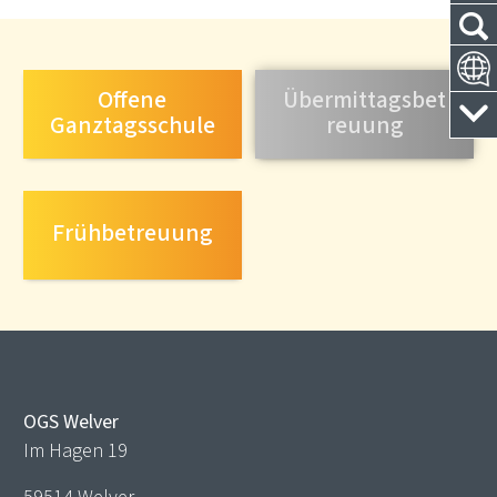
Offene
Übermittagsbet
Ganztagsschule
reuung
Frühbetreuung
OGS Welver
Im Hagen 19